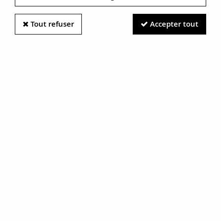
Tout refuser
Accepter tout
Information photos :
Malgré le soin apporté à nos photos, les pierres et métaux
sont très réfléchissants et certaines traces vues à l'écran ne
sont en réalité que des reflets.
N'hésitez pas à nous contacter pour en savoir plus.
Bague diamants taillés en rose
RÉF. :
18-343B
BIJOU VENDU