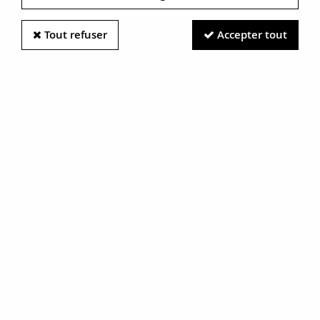
Tout refuser
Accepter tout
Information photos :
Malgré le soin apporté à nos photos, les pierres et métaux
sont très réfléchissants et certaines traces vues à l'écran ne
sont en réalité que des reflets.
N'hésitez pas à nous contacter pour en savoir plus.