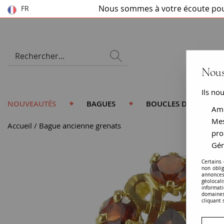
Nous sommes à votre écoute pou
FR
Nous
Ils no
NOUVEAUTÉS
BAGUES
BOUCLES D'OREILLES
Amé
Mes
Accueil
Bague ancienne grenats
pro
Gér
Certains
non obli
annonces
géolocal
informati
domaines
cliquant 