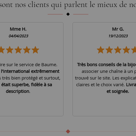
sont nos clients qui parlent le mieux de no
Mme H.
Mr G.
04/04/2023
19/12/2023
ire sur le service de Baume.
Très bons conseils de la bijo
à l’international extrêmement
associer une chaîne à un 
is très bien protégé et surtout,
trouvé sur le site. Les explica
 était superbe, fidèle à sa
claires et le choix varié.
Livr
description
.
et soignée.