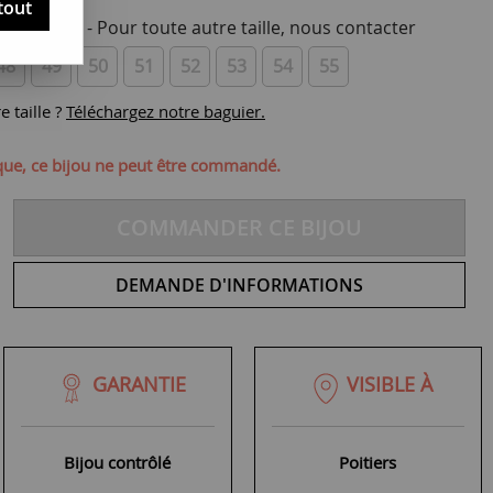
tout
otre taille - Pour toute autre taille, nous contacter
48
49
50
51
52
53
54
55
 taille ?
Téléchargez notre baguier.
ique, ce bijou ne peut être commandé.
COMMANDER CE BIJOU
DEMANDE D'INFORMATIONS
GARANTIE
VISIBLE À
Bijou contrôlé
Poitiers