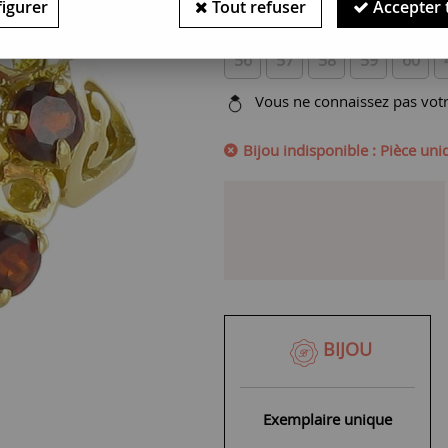
igurer
Tout refuser
Accepter 
SERVICE OFFERT :
Choisissez v
56
57
58
59
60
Vous ne connaissez pas votre
Bijou indisponible : Pièce un
BIJOU
Exemplaire unique