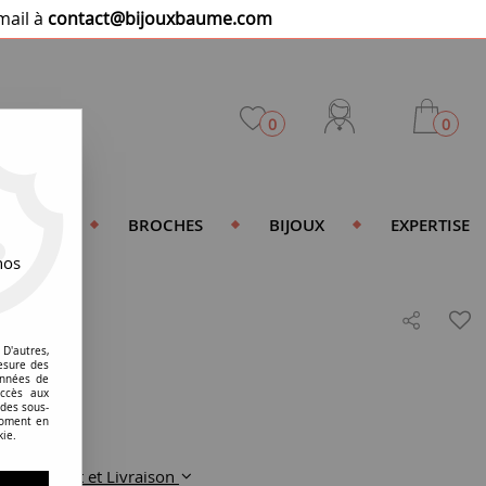
mail à
contact@bijouxbaume.com
0
0
DENTIFS
BROCHES
BIJOUX
EXPERTISE
nos
enats
D'autres,
esure des
onnées de
accès aux
 des sous-
moment en
kie.
Paiement et Livraison