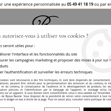
r une expérience personnalisée au
05 49 41 18 19
ou par e
 autorisez-vous à utiliser vos cookies ?
us seront utiles pour :
BRACELETS / MONTRES
COLLIERS
PEN
liorer l'interface et les fonctionnalités du site
urer les campagnes marketing et proposer des mises à jour sur 
duits
er l'authentification et surveiller les erreurs techniques
Bague ancienne gr
 cookies sont nécessaires à des fins techniques, ils sont donc dispensés de consentement. 
gatoires, peuvent être utilisés pour la personnalisation des annonces et du contenu, la m
 et du contenu, la connaissance de l'audience et le développement de produits, les d
RÉF. :
15-001
isation précises et l'identification par le balayage de l'appareil, le stockage et/ou l'
ons sur un appareil. Si vous donnez votre consentement, celui-ci sera valable sur l’ensemble
 de Bijoux Baume. Vous disposez de la possibilité de retirer votre consentement à tout 
BIJOU VENDU
sur le widget en bas à droite de la page. Pour en savoir plus, consulter notre politique de coo
En savoir plus
Garanties