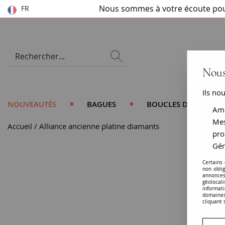
Nous sommes à votre écoute pou
FR
Nous
Ils no
NOUVEAUTÉS
BAGUES
BOUCLES D'OREILLES
Amé
Mes
Accueil
Alliance ancienne platine diamants
pro
Gér
Certains
non obli
annonces
géolocal
informati
domaines
cliquant 