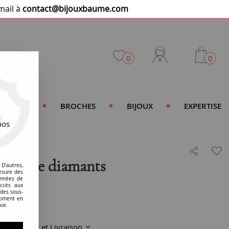
mail à
contact@bijouxbaume.com
0
0
DENTIFS
BROCHES
BIJOUX
EXPERTISE
nos
 platine diamants
D'autres,
esure des
onnées de
accès aux
 des sous-
moment en
kie.
Paiement et Livraison