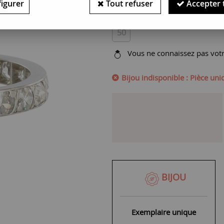
igurer
Tout refuser
Accepter 
SERVICE OFFERT :
Adaptez cet
50
Vous ne connaissez pas votre
Bijou indisponible : Pièce un
BIJOU
Exemplaire unique