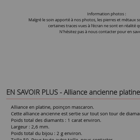
Information photos :
Malgré le soin apporté à nos photos, les pierres et métaux so
certaines traces vues à l'écran ne sont en réalité q
N'hésitez pas à nous contacter pour en savo
EN SAVOIR PLUS -
Alliance ancienne platin
Alliance en platine, poinçon mascaron.
Cette alliance ancienne est sertie sur tout son tour de diama
Poids total des diamants : 1 carat environ.
Largeur : 2,6 mm.
Poids total du bijou : 2 g environ.
Taille 50. Pour toute autre taille, nous contacter.