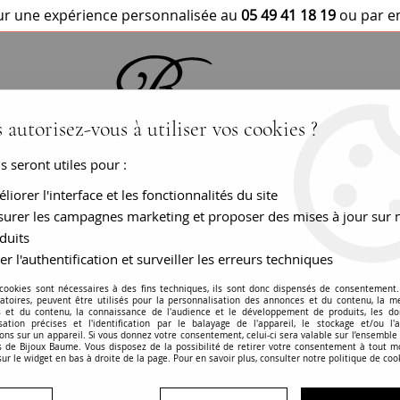
r une expérience personnalisée au
05 49 41 18 19
ou par e
 autorisez-vous à utiliser vos cookies ?
us seront utiles pour :
BRACELETS / MONTRES
COLLIERS
PEN
liorer l'interface et les fonctionnalités du site
urer les campagnes marketing et proposer des mises à jour sur 
duits
er l'authentification et surveiller les erreurs techniques
Alliance ancienne
 cookies sont nécessaires à des fins techniques, ils sont donc dispensés de consentement. 
gatoires, peuvent être utilisés pour la personnalisation des annonces et du contenu, la m
 et du contenu, la connaissance de l'audience et le développement de produits, les d
RÉF. :
16-185
isation précises et l'identification par le balayage de l'appareil, le stockage et/ou l'
ons sur un appareil. Si vous donnez votre consentement, celui-ci sera valable sur l’ensemble
 de Bijoux Baume. Vous disposez de la possibilité de retirer votre consentement à tout 
BIJOU VENDU
sur le widget en bas à droite de la page. Pour en savoir plus, consulter notre politique de coo
En savoir plus
Garanties