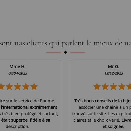
sont nos clients qui parlent le mieux de no
Mme H.
Mr G.
04/04/2023
19/12/2023
ire sur le service de Baume.
Très bons conseils de la bijo
à l’international extrêmement
associer une chaîne à un 
is très bien protégé et surtout,
trouvé sur le site. Les explica
 était superbe, fidèle à sa
claires et le choix varié.
Livr
description
.
et soignée.