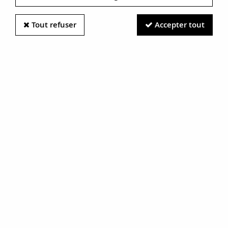
Tout refuser
Accepter tout
Information photos :
Malgré le soin apporté à nos photos, les pierres et métaux
sont très réfléchissants et certaines traces vues à l'écran ne
sont en réalité que des reflets.
N'hésitez pas à nous contacter pour en savoir plus.
Pendentif citrines et diamants
RÉF. :
03-073-2458404
BIJOU VENDU