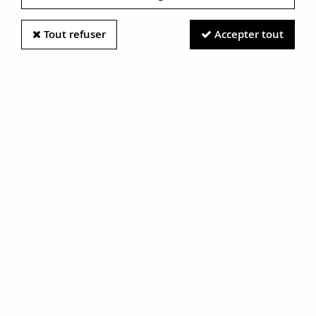
Tout refuser
Accepter tout
Information photos :
Malgré le soin apporté à nos photos, les pierres et métaux
sont très réfléchissants et certaines traces vues à l'écran ne
sont en réalité que des reflets.
N'hésitez pas à nous contacter pour en savoir plus.
Montre Oméga Quartz de Ville
Or blanc Diamants Femme