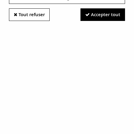
Tout refuser
Accepter tout
Information photos :
Malgré le soin apporté à nos photos, les pierres et métaux
sont très réfléchissants et certaines traces vues à l'écran ne
sont en réalité que des reflets.
N'hésitez pas à nous contacter pour en savoir plus.
Ensemble Solitaire diamant et
Alliance
RÉF. :
14-274-8471645