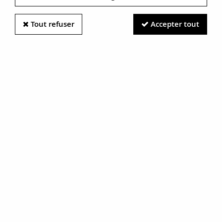
Tout refuser
Accepter tout
Information photos :
Malgré le soin apporté à nos photos, les pierres et métaux
sont très réfléchissants et certaines traces vues à l'écran ne
sont en réalité que des reflets.
N'hésitez pas à nous contacter pour en savoir plus.