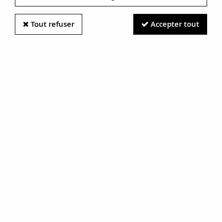
Tout refuser
Accepter tout
Information photos :
Malgré le soin apporté à nos photos, les pierres et métaux
sont très réfléchissants et certaines traces vues à l'écran ne
sont en réalité que des reflets.
N'hésitez pas à nous contacter pour en savoir plus.