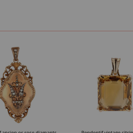
f ancien or rose diamants
Pendentif vintage citrin