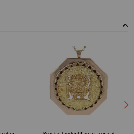
e et or
Broche Pendentif en ors rose et