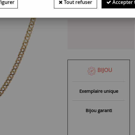
igurer
Tout refuser
Accepter 
Bijou indisponible : Pièce un
BIJOU
Exemplaire unique
Bijou garanti