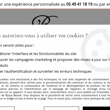
r une expérience personnalisée au
05 49 41 18 19
ou par e
 autorisez-vous à utiliser vos cookies ?
us seront utiles pour :
BRACELETS / MONTRES
COLLIERS
PEN
liorer l'interface et les fonctionnalités du site
urer les campagnes marketing et proposer des mises à jour sur 
duits
er l'authentification et surveiller les erreurs techniques
Chaine or rose ma
 cookies sont nécessaires à des fins techniques, ils sont donc dispensés de consentement. 
gatoires, peuvent être utilisés pour la personnalisation des annonces et du contenu, la m
 et du contenu, la connaissance de l'audience et le développement de produits, les d
RÉF. :
19-512
isation précises et l'identification par le balayage de l'appareil, le stockage et/ou l'
ons sur un appareil. Si vous donnez votre consentement, celui-ci sera valable sur l’ensemble
 de Bijoux Baume. Vous disposez de la possibilité de retirer votre consentement à tout 
BIJOU VENDU
sur le widget en bas à droite de la page. Pour en savoir plus, consulter notre politique de coo
En savoir plus
Garanties