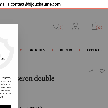
mail à
contact@bijouxbaume.com
0
0
DENTIFS
BROCHES
BIJOUX
EXPERTISE
nos
ille jaseron double
D'autres,
esure des
onnées de
accès aux
 des sous-
moment en
kie.
Paiement et Livraison