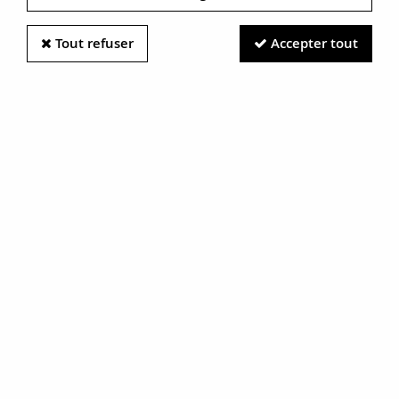
Tout refuser
Accepter tout
Information photos :
Malgré le soin apporté à nos photos, les pierres et métaux
sont très réfléchissants et certaines traces vues à l'écran ne
sont en réalité que des reflets.
N'hésitez pas à nous contacter pour en savoir plus.
Bracelet manchette argent rhodié
noir opale et pierres précieuses
RÉF. :
10-016