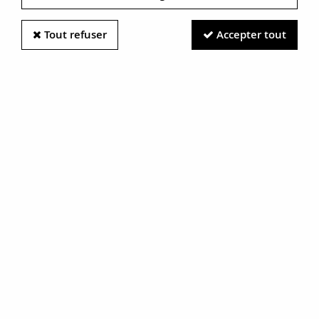
Tout refuser
Accepter tout
Information photos :
Malgré le soin apporté à nos photos, les pierres et métaux
sont très réfléchissants et certaines traces vues à l'écran ne
sont en réalité que des reflets.
N'hésitez pas à nous contacter pour en savoir plus.