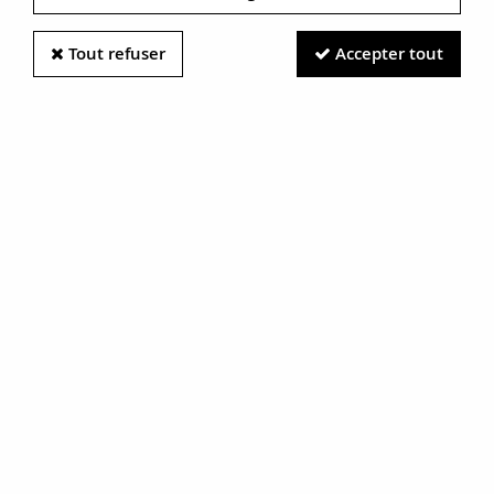
Tout refuser
Accepter tout
Information photos :
Malgré le soin apporté à nos photos, les pierres et métaux
sont très réfléchissants et certaines traces vues à l'écran ne
sont en réalité que des reflets.
N'hésitez pas à nous contacter pour en savoir plus.
Boucles d'oreilles argent topazes
tanzanites saphirs et améthystes
RÉF. :
17-319