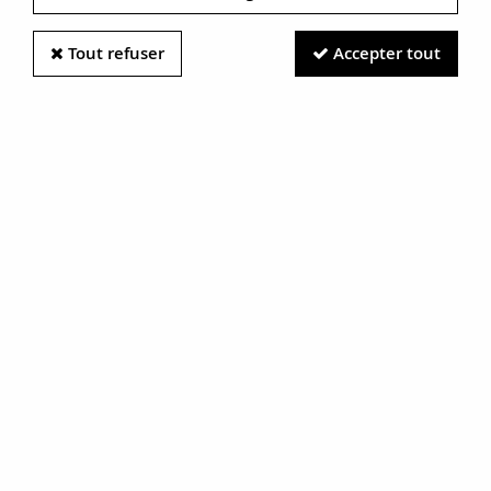
Tout refuser
Accepter tout
Information photos :
Malgré le soin apporté à nos photos, les pierres et métaux
sont très réfléchissants et certaines traces vues à l'écran ne
sont en réalité que des reflets.
N'hésitez pas à nous contacter pour en savoir plus.
Boucles d'oreilles dormeuses or
rose perles
RÉF. :
17-097B