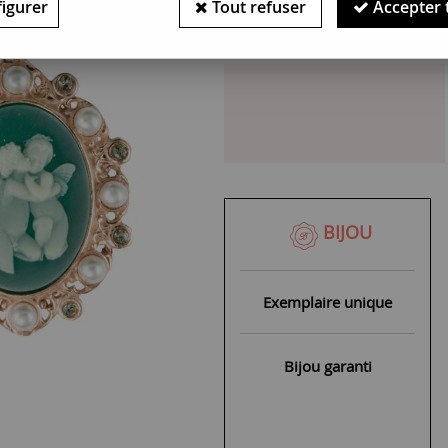
igurer
Tout refuser
Accepter 
Bijou indisponible : Pièce un
BIJOU
Exemplaire unique
Bijou garanti