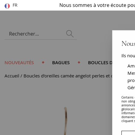
Nous sommes à votre écoute pou
FR
Nous
Ils no
NOUVEAUTÉS
BAGUES
BOUCLES D'OREILLES
Amé
Mes
Accueil
Boucles d'oreilles camée angelot perles et cristaux
pro
Gér
Certains
non obli
annonces
géolocal
informati
domaines
cliquant 