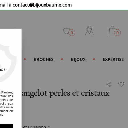
mail à
contact@bijouxbaume.com
0
0
DENTIFS
BROCHES
BIJOUX
EXPERTISE
nos
 camée angelot perles et cristaux
D'autres,
esure des
onnées de
accès aux
 des sous-
moment en
kie.
Paiement et Livraison