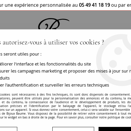
r une expérience personnalisée au
05 49 41 18 19
ou par e
 autorisez-vous à utiliser vos cookies ?
us seront utiles pour :
BRACELETS / MONTRES
COLLIERS
PEN
liorer l'interface et les fonctionnalités du site
urer les campagnes marketing et proposer des mises à jour sur 
duits
er l'authentification et surveiller les erreurs techniques
Boucles d'oreilles
 cookies sont nécessaires à des fins techniques, ils sont donc dispensés de consentement. 
gatoires, peuvent être utilisés pour la personnalisation des annonces et du contenu, la m
 et du contenu, la connaissance de l'audience et le développement de produits, les d
RÉF. :
IO228
isation précises et l'identification par le balayage de l'appareil, le stockage et/ou l'
ons sur un appareil. Si vous donnez votre consentement, celui-ci sera valable sur l’ensemble
 de Bijoux Baume. Vous disposez de la possibilité de retirer votre consentement à tout 
BIJOU VENDU
sur le widget en bas à droite de la page. Pour en savoir plus, consulter notre politique de coo
En savoir plus
Garanties