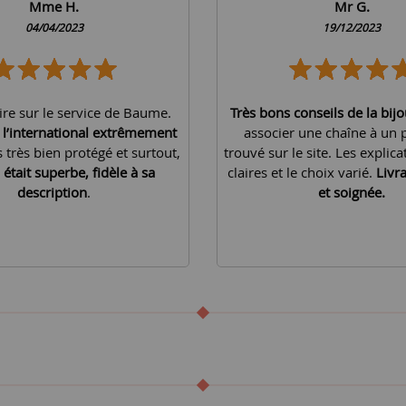
Mme H.
Mr G.
04/04/2023
19/12/2023
ire sur le service de Baume.
Très bons conseils de la bijo
à l’international extrêmement
associer une chaîne à un 
is très bien protégé et surtout,
trouvé sur le site. Les explica
 était superbe, fidèle à sa
claires et le choix varié.
Livr
description
.
et soignée.