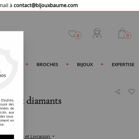
mail à
contact@bijouxbaume.com
0
0
DENTIFS
BROCHES
BIJOUX
EXPERTISE
nos
brés et diamants
D'autres,
esure des
onnées de
accès aux
 des sous-
moment en
kie.
Paiement et Livraison