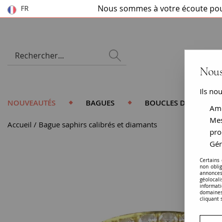
Nous sommes à votre écoute pou
FR
Nous
Ils no
NOUVEAUTÉS
BAGUES
BOUCLES D'OREILLES
Amé
Mes
Accueil
Bague saphirs calibrés et diamants
pro
Gér
Certains
non obli
annonces
géolocal
informati
domaines
cliquant 