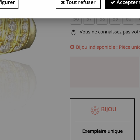
igurer
Tout refuser
Accepter 
SERVICE OFFERT :
Choisissez v
56
57
58
59
60
Vous ne connaissez pas votre
Bijou indisponible : Pièce un
BIJOU
Exemplaire unique