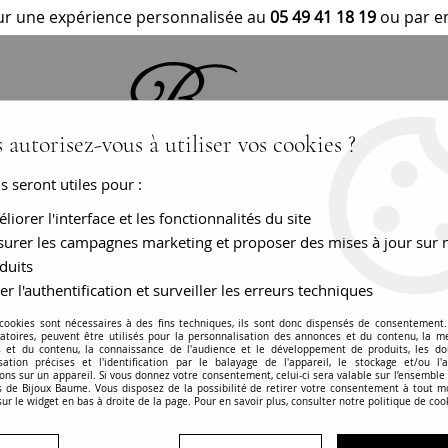
r une expérience personnalisée au
05 49 41 18 19
ou par e
 autorisez-vous à utiliser vos cookies ?
us seront utiles pour :
BRACELETS / MONTRES
COLLIERS
PEN
liorer l'interface et les fonctionnalités du site
urer les campagnes marketing et proposer des mises à jour sur 
duits
er l'authentification et surveiller les erreurs techniques
Bague saphirs cali
 cookies sont nécessaires à des fins techniques, ils sont donc dispensés de consentement. 
gatoires, peuvent être utilisés pour la personnalisation des annonces et du contenu, la m
 et du contenu, la connaissance de l'audience et le développement de produits, les d
RÉF. :
CV46-8015127
isation précises et l'identification par le balayage de l'appareil, le stockage et/ou l'
ons sur un appareil. Si vous donnez votre consentement, celui-ci sera valable sur l’ensemble
 de Bijoux Baume. Vous disposez de la possibilité de retirer votre consentement à tout 
BIJOU VENDU
sur le widget en bas à droite de la page. Pour en savoir plus, consulter notre politique de coo
En savoir plus
Garanties