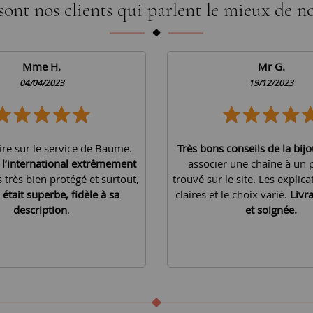
sont nos clients qui parlent le mieux de no
Mme H.
Mr G.
04/04/2023
19/12/2023
ire sur le service de Baume.
Très bons conseils de la bijo
à l’international extrêmement
associer une chaîne à un 
is très bien protégé et surtout,
trouvé sur le site. Les explica
 était superbe, fidèle à sa
claires et le choix varié.
Livr
description
.
et soignée.