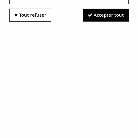
Tout refuser
Accepter tout
Information photos :
Malgré le soin apporté à nos photos, les pierres et métaux
sont très réfléchissants et certaines traces vues à l'écran ne
sont en réalité que des reflets.
N'hésitez pas à nous contacter pour en savoir plus.
Bague Saphir et Diamants Art
déco
RÉF. :
16-337