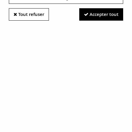
Tout refuser
Accepter tout
Information photos :
Malgré le soin apporté à nos photos, les pierres et métaux
sont très réfléchissants et certaines traces vues à l'écran ne
sont en réalité que des reflets.
N'hésitez pas à nous contacter pour en savoir plus.
Bague Préhnite et Grenats
Tsavorites
RÉF. :
17-036