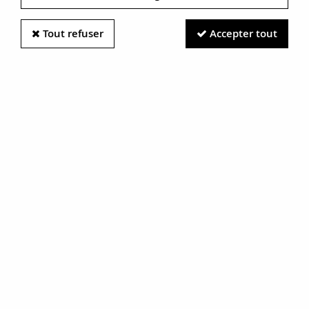
Tout refuser
Accepter tout
Information photos :
Malgré le soin apporté à nos photos, les pierres et métaux
sont très réfléchissants et certaines traces vues à l'écran ne
sont en réalité que des reflets.
N'hésitez pas à nous contacter pour en savoir plus.