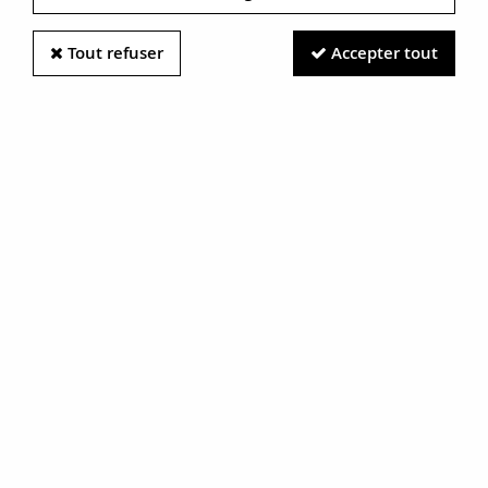
Tout refuser
Accepter tout
Information photos :
Malgré le soin apporté à nos photos, les pierres et métaux
sont très réfléchissants et certaines traces vues à l'écran ne
sont en réalité que des reflets.
N'hésitez pas à nous contacter pour en savoir plus.
Bague ancienne serpents diamant