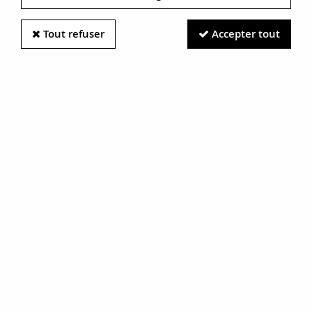
Tout refuser
Accepter tout
Information photos :
Malgré le soin apporté à nos photos, les pierres et métaux
sont très réfléchissants et certaines traces vues à l'écran ne
sont en réalité que des reflets.
N'hésitez pas à nous contacter pour en savoir plus.