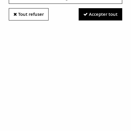
Tout refuser
Accepter tout
Information photos :
Malgré le soin apporté à nos photos, les pierres et métaux
sont très réfléchissants et certaines traces vues à l'écran ne
sont en réalité que des reflets.
N'hésitez pas à nous contacter pour en savoir plus.