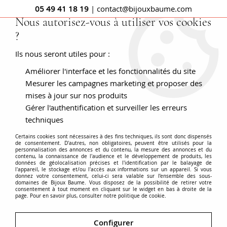
05 49 41 18 19
| contact@bijouxbaume.com
Nous autorisez-vous à utiliser vos cookies
?
0
Ils nous seront utiles pour :
Améliorer l'interface et les fonctionnalités du site
Accueil
Cookie inactif
Mesurer les campagnes marketing et proposer des
mises à jour sur nos produits
Cookie inactif
Gérer l'authentification et surveiller les erreurs
techniques
Certains cookies sont nécessaires à des fins techniques, ils sont donc dispensés
de consentement. D'autres, non obligatoires, peuvent être utilisés pour la
personnalisation des annonces et du contenu, la mesure des annonces et du
contenu, la connaissance de l'audience et le développement de produits, les
Vous devez activer les cookies pour utiliser le site.
données de géolocalisation précises et l'identification par le balayage de
l'appareil, le stockage et/ou l'accès aux informations sur un appareil. Si vous
donnez votre consentement, celui-ci sera valable sur l’ensemble des sous-
Pour savoir comment activer les cookies sur votre
domaines de Bijoux Baume. Vous disposez de la possibilité de retirer votre
consentement à tout moment en cliquant sur le widget en bas à droite de la
navigateur, rendez vous sur la page suivante:
page. Pour en savoir plus, consulter notre politique de cookie.
http://www.accepterlescookies.com/
Configurer