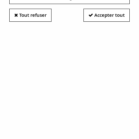
Tout refuser
Accepter tout
Ce sont nos clients qui parlent le
mieux de nous !
Mr A.
12/03/2024
Arrivées à la date prévue, parfaitement conditionnées
.
Les boucles d'oreilles sont parfaitement conformes à ce
que j'attendais pour mon épouse. Aucun soucis, je
recommande les yeux fermés !
Mme H.
04/04/2023