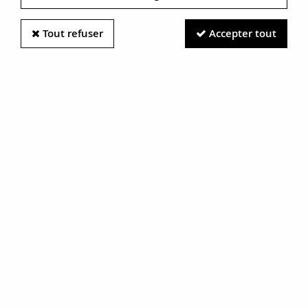
Tout refuser
Accepter tout
Information photos :
Malgré le soin apporté à nos photos, les pierres et métaux
sont très réfléchissants et certaines traces vues à l'écran ne
sont en réalité que des reflets.
N'hésitez pas à nous contacter pour en savoir plus.