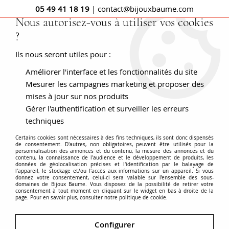
05 49 41 18 19
| contact@bijouxbaume.com
Nous autorisez-vous à utiliser vos cookies
?
0
Ils nous seront utiles pour :
Améliorer l'interface et les fonctionnalités du site
Accueil
BOUCLES D'OREILLES
Pierre
Boucle d'oreille pierre fine
Puces d'oreilles or jaune aigue-
Mesurer les campagnes marketing et proposer des
marine
mises à jour sur nos produits
Gérer l'authentification et surveiller les erreurs
techniques
Certains cookies sont nécessaires à des fins techniques, ils sont donc dispensés
de consentement. D'autres, non obligatoires, peuvent être utilisés pour la
personnalisation des annonces et du contenu, la mesure des annonces et du
contenu, la connaissance de l'audience et le développement de produits, les
données de géolocalisation précises et l'identification par le balayage de
l'appareil, le stockage et/ou l'accès aux informations sur un appareil. Si vous
donnez votre consentement, celui-ci sera valable sur l’ensemble des sous-
domaines de Bijoux Baume. Vous disposez de la possibilité de retirer votre
consentement à tout moment en cliquant sur le widget en bas à droite de la
page. Pour en savoir plus, consulter notre politique de cookie.
Configurer