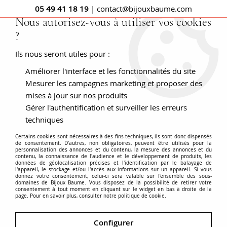
05 49 41 18 19
| contact@bijouxbaume.com
Nous autorisez-vous à utiliser vos cookies
?
0
Ils nous seront utiles pour :
Améliorer l'interface et les fonctionnalités du site
Pendentif or blanc femme
Mesurer les campagnes marketing et proposer des
mises à jour sur nos produits
Gérer l'authentification et surveiller les erreurs
techniques
Vous préférez l'
or blanc
? Notre sélection vous propose
Certains cookies sont nécessaires à des fins techniques, ils sont donc dispensés
des pendentifs de plusieurs types en or blanc comme
de consentement. D'autres, non obligatoires, peuvent être utilisés pour la
personnalisation des annonces et du contenu, la mesure des annonces et du
des médailles, des pendentifs modernes sertis de
contenu, la connaissance de l'audience et le développement de produits, les
données de géolocalisation précises et l'identification par le balayage de
pierres ou de perles, des
médaillons
ou encore des
l'appareil, le stockage et/ou l'accès aux informations sur un appareil. Si vous
donnez votre consentement, celui-ci sera valable sur l’ensemble des sous-
pendentifs solitaires illuminant votre buste. Tous nos
Voir plus
domaines de Bijoux Baume. Vous disposez de la possibilité de retirer votre
consentement à tout moment en cliquant sur le widget en bas à droite de la
bijoux sont des pièces uniques fabriqués durant les
page. Pour en savoir plus, consulter notre politique de cookie.
années
art déco
,
vintage
ou
romantiques
. Le pendentif
en or blanc est idéal pour offrir puisqu'il s'adapte à
Accueil
PENDENTIFS
Métal
Pendentif or blanc
Configurer