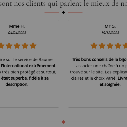
sont nos clients qui parlent le mieux de no
Mme H.
Mr G.
04/04/2023
19/12/2023
ire sur le service de Baume.
Très bons conseils de la bijo
à l’international extrêmement
associer une chaîne à un 
is très bien protégé et surtout,
trouvé sur le site. Les explica
 était superbe, fidèle à sa
claires et le choix varié.
Livr
description
.
et soignée.