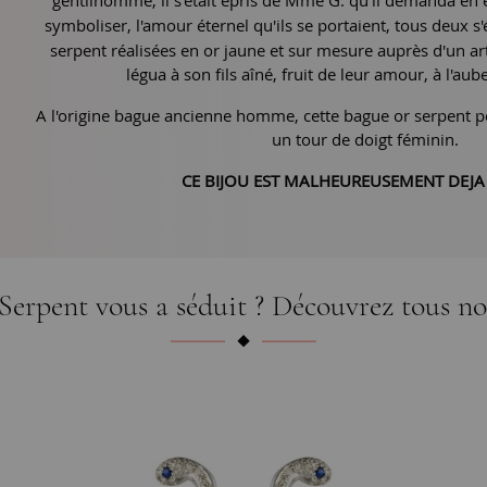
gentilhomme, il s'était épris de Mme G. qu'il demanda en
symboliser, l'amour éternel qu'ils se portaient, tous deux 
serpent réalisées en or jaune et sur mesure auprès d'un artis
légua à son fils aîné, fruit de leur amour, à l'au
A l'origine bague ancienne homme, cette bague or serpent p
un tour de doigt féminin.
CE BIJOU EST MALHEUREUSEMENT DEJA
erpent vous a séduit ? Découvrez tous no