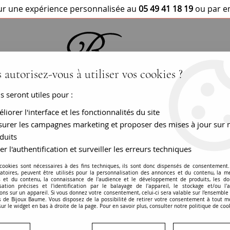
r une expérience personnalisée au
05 49 41 18 19
ou par e
 autorisez-vous à utiliser vos cookies ?
us seront utiles pour :
BRACELETS / MONTRES
COLLIERS
PEN
liorer l'interface et les fonctionnalités du site
urer les campagnes marketing et proposer des mises à jour sur 
duits
er l'authentification et surveiller les erreurs techniques
nts : Bague ancienne ou autre bijou, déc
 cookies sont nécessaires à des fins techniques, ils sont donc dispensés de consentement. 
gatoires, peuvent être utilisés pour la personnalisation des annonces et du contenu, la m
 et du contenu, la connaissance de l'audience et le développement de produits, les d
isation précises et l'identification par le balayage de l'appareil, le stockage et/ou l'
ons sur un appareil. Si vous donnez votre consentement, celui-ci sera valable sur l’ensemble
 de Bijoux Baume. Vous disposez de la possibilité de retirer votre consentement à tout 
sur le widget en bas à droite de la page. Pour en savoir plus, consulter notre politique de coo