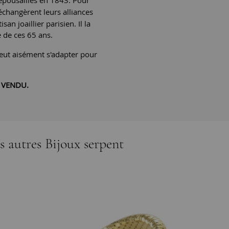
 épousailles en 1843. Pour
s'échangèrent leurs
alliances
an joaillier parisien. Il la
be de ces 65 ans.
eut aisément s'adapter pour
 VENDU.
s autres Bijoux serpent