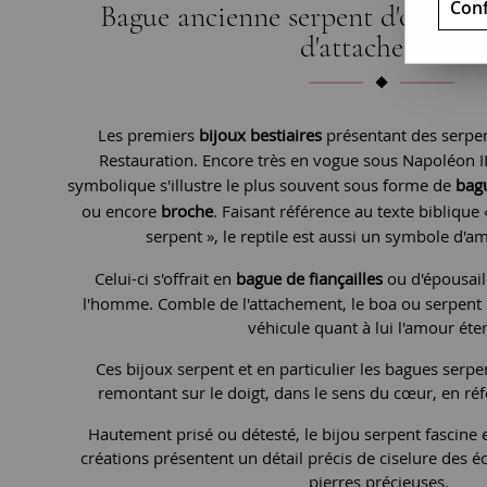
Conf
Bague ancienne serpent d'or, sym
d'attachement
Les premiers
bijoux bestiaires
présentant des serpen
Restauration. Encore très en vogue sous Napoléon I
symbolique s'illustre le plus souvent sous forme de
bag
ou encore
broche
. Faisant référence au texte bibliqu
serpent », le reptile est aussi un symbole d'am
Celui-ci s'offrait en
bague de fiançailles
ou d'épousai
l'homme. Comble de l'attachement, le boa ou serpent 
véhicule quant à lui l'amour éter
Ces bijoux serpent et en particulier les bagues serpen
remontant sur le doigt, dans le sens du cœur, en ré
Hautement prisé ou détesté, le bijou serpent fascine et
créations présentent un détail précis de ciselure des éc
pierres précieuses.