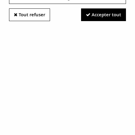
Tout refuser
Accepter tout
Information photos :
Malgré le soin apporté à nos photos, les pierres et métaux
sont très réfléchissants et certaines traces vues à l'écran ne
sont en réalité que des reflets.
N'hésitez pas à nous contacter pour en savoir plus.