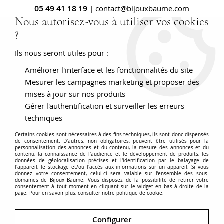
05 49 41 18 19
| contact@bijouxbaume.com
Nous autorisez-vous à utiliser vos cookies
?
0
Ils nous seront utiles pour :
Améliorer l'interface et les fonctionnalités du site
Bijoux saphir : Bague saphir - Boucle
Mesurer les campagnes marketing et proposer des
d'oreille saphir - Bijoux anciens et
mises à jour sur nos produits
Gérer l'authentification et surveiller les erreurs
modernes
techniques
Certains cookies sont nécessaires à des fins techniques, ils sont donc dispensés
de consentement. D'autres, non obligatoires, peuvent être utilisés pour la
personnalisation des annonces et du contenu, la mesure des annonces et du
contenu, la connaissance de l'audience et le développement de produits, les
Communément de couleur bleue (du bleu royal très foncé
données de géolocalisation précises et l'identification par le balayage de
l'appareil, le stockage et/ou l'accès aux informations sur un appareil. Si vous
au bleu très clair, en passant par toutes les nuances), le
donnez votre consentement, celui-ci sera valable sur l’ensemble des sous-
domaines de Bijoux Baume. Vous disposez de la possibilité de retirer votre
saphir se décline dans d’autres couleurs : rose, vert, jaune,
consentement à tout moment en cliquant sur le widget en bas à droite de la
page. Pour en savoir plus, consulter notre politique de cookie.
orange, violet, voir même blanc ou noir.
Voir plus
Vous trouverez dans notre sélection de magnifiques saphirs
Configurer