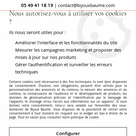
05 49 41 18 19
| contact@bijouxbaume.com
Nous autorisez-vous à utiliser vos cookies
?
0
Ils nous seront utiles pour :
Améliorer l'interface et les fonctionnalités du site
Broche or femme - Broche diamant -
Mesurer les campagnes marketing et proposer des
mises à jour sur nos produits
Broche ancienne
Gérer l'authentification et surveiller les erreurs
techniques
Certains cookies sont nécessaires à des fins techniques, ils sont donc dispensés
de consentement. D'autres, non obligatoires, peuvent être utilisés pour la
La
broche en or
est un bijou féminin qui se porte sur
personnalisation des annonces et du contenu, la mesure des annonces et du
contenu, la connaissance de l'audience et le développement de produits, les
des vêtements pour enrichir sa tenue, de la même
données de géolocalisation précises et l'identification par le balayage de
l'appareil, le stockage et/ou l'accès aux informations sur un appareil. Si vous
façon que pourrait le faire un collier. Cet objet de
donnez votre consentement, celui-ci sera valable sur l’ensemble des sous-
joaillerie peut être serti de pierres fines comme l'agate,
domaines de Bijoux Baume. Vous disposez de la possibilité de retirer votre
consentement à tout moment en cliquant sur le widget en bas à droite de la
la citrine, l'onyx ou de pierres précieuses comme dans
page. Pour en savoir plus, consulter notre politique de cookie.
Voir plus
la
broche diamant
ou la broche saphir. Certaines
broches en or peuvent représenter des animaux, des
Configurer