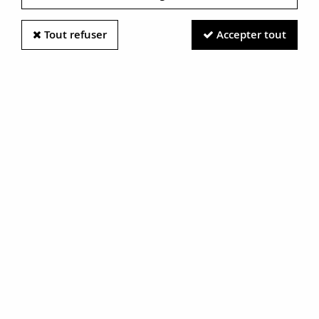
Tout refuser
Accepter tout
Information photos :
Malgré le soin apporté à nos photos, les pierres et métaux
sont très réfléchissants et certaines traces vues à l'écran ne
sont en réalité que des reflets.
N'hésitez pas à nous contacter pour en savoir plus.