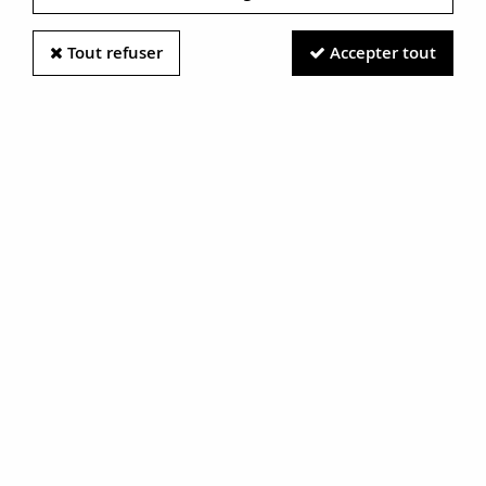
Tout refuser
Accepter tout
Information photos :
Malgré le soin apporté à nos photos, les pierres et métaux
sont très réfléchissants et certaines traces vues à l'écran ne
sont en réalité que des reflets.
N'hésitez pas à nous contacter pour en savoir plus.
Bracelet tank or maille épi