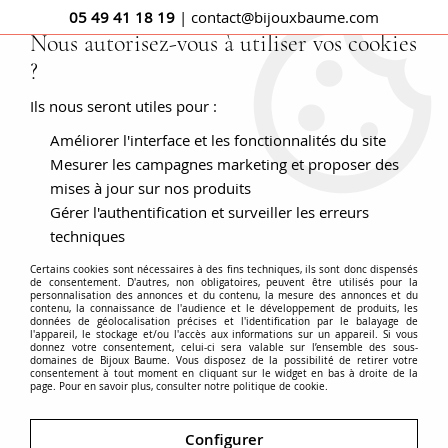
05 49 41 18 19
| contact@bijouxbaume.com
Nous autorisez-vous à utiliser vos cookies
?
0
Ils nous seront utiles pour :
Améliorer l'interface et les fonctionnalités du site
Bracelet jonc femme
Mesurer les campagnes marketing et proposer des
mises à jour sur nos produits
Gérer l'authentification et surveiller les erreurs
techniques
Le bracelet jonc est caractérisé par sa forme.
Certains cookies sont nécessaires à des fins techniques, ils sont donc dispensés
C'est souvent un anneau mais il peut aussi être constitué
de consentement. D'autres, non obligatoires, peuvent être utilisés pour la
personnalisation des annonces et du contenu, la mesure des annonces et du
d'un ensemble d'anneaux ou de portions d'anneaux
contenu, la connaissance de l'audience et le développement de produits, les
entrelacés.
données de géolocalisation précises et l'identification par le balayage de
l'appareil, le stockage et/ou l'accès aux informations sur un appareil. Si vous
donnez votre consentement, celui-ci sera valable sur l’ensemble des sous-
Voir plus
Les anneaux des bracelets jonc peuvent être ouvrants ou
domaines de Bijoux Baume. Vous disposez de la possibilité de retirer votre
consentement à tout moment en cliquant sur le widget en bas à droite de la
non, de forme ronde, ovale et même carrée.
page. Pour en savoir plus, consulter notre politique de cookie.
Ceux-ci peuvent être simples, torsadés, sertis de
pierres
précieuses
Accueil
ou de
BRACELETS - MONTRES
perles
, larges ou fins...Il existe des
Modèle
Bracelet jonc
Configurer