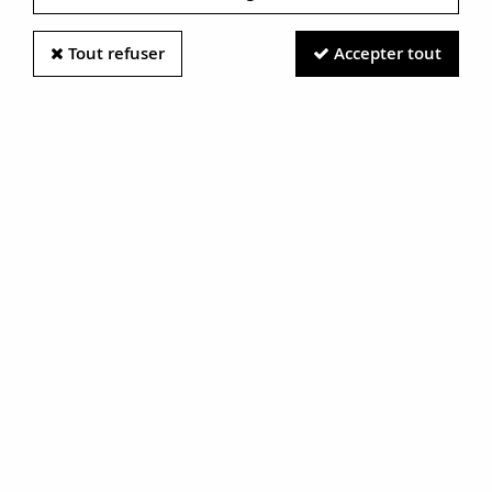
Tout refuser
Accepter tout
Information photos :
Malgré le soin apporté à nos photos, les pierres et métaux
sont très réfléchissants et certaines traces vues à l'écran ne
sont en réalité que des reflets.
N'hésitez pas à nous contacter pour en savoir plus.