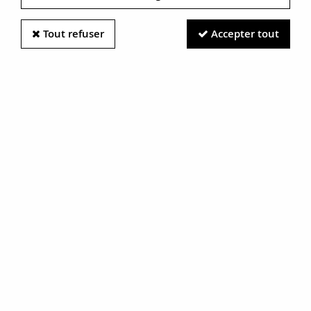
Tout refuser
Accepter tout
Information photos :
Malgré le soin apporté à nos photos, les pierres et métaux
sont très réfléchissants et certaines traces vues à l'écran ne
sont en réalité que des reflets.
N'hésitez pas à nous contacter pour en savoir plus.
Bracelet 3 rangs de perles
RÉF. :
8RF50B03
BIJOU VENDU