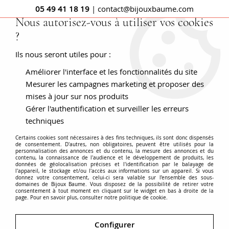
05 49 41 18 19
| contact@bijouxbaume.com
Nous autorisez-vous à utiliser vos cookies
?
0
Ils nous seront utiles pour :
Améliorer l'interface et les fonctionnalités du site
Accueil
BOUCLES D'OREILLES
Pierre
Boucle d'oreille pierre fine
Boucles d'oreilles onyx diamants
Mesurer les campagnes marketing et proposer des
et jade lavande
mises à jour sur nos produits
Gérer l'authentification et surveiller les erreurs
techniques
Certains cookies sont nécessaires à des fins techniques, ils sont donc dispensés
de consentement. D'autres, non obligatoires, peuvent être utilisés pour la
personnalisation des annonces et du contenu, la mesure des annonces et du
contenu, la connaissance de l'audience et le développement de produits, les
données de géolocalisation précises et l'identification par le balayage de
l'appareil, le stockage et/ou l'accès aux informations sur un appareil. Si vous
donnez votre consentement, celui-ci sera valable sur l’ensemble des sous-
domaines de Bijoux Baume. Vous disposez de la possibilité de retirer votre
consentement à tout moment en cliquant sur le widget en bas à droite de la
page. Pour en savoir plus, consulter notre politique de cookie.
Configurer