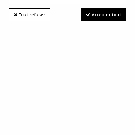
Tout refuser
Accepter tout
Information photos :
Malgré le soin apporté à nos photos, les pierres et métaux
sont très réfléchissants et certaines traces vues à l'écran ne
sont en réalité que des reflets.
N'hésitez pas à nous contacter pour en savoir plus.