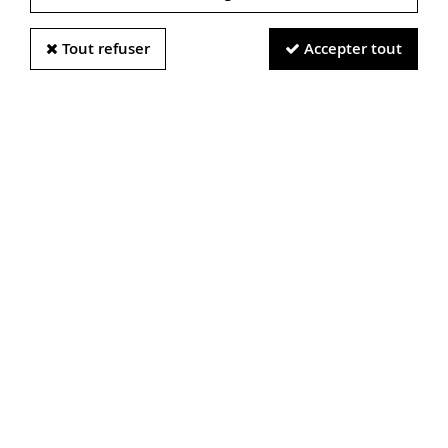
Tout refuser
Accepter tout
Information photos :
Malgré le soin apporté à nos photos, les pierres et métaux
sont très réfléchissants et certaines traces vues à l'écran ne
sont en réalité que des reflets.
N'hésitez pas à nous contacter pour en savoir plus.
Boucles d'oreilles anges
RÉF. :
BO211
BIJOU VENDU