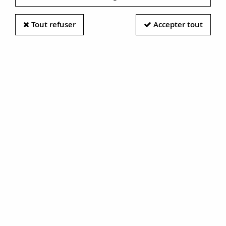
Boucle d'oreille or rose
notre collection, vous y trouverez de quoi sublimer vos
oreilles.
TRIER & FILTRER
Tout refuser
Accepter tout
Trouvez vos boucles d'oreilles
26 articles sur
26
anciennes en or rose
Boucles d'oreilles
Dormeuses anciennes
dormeuses anciennes
or rose fleurs
or perles fines
1900 €
700 €