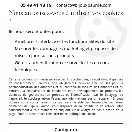
05 49 41 18 19
| contact@bijouxbaume.com
Nous autorisez-vous à utiliser vos cookies
?
0
Ils nous seront utiles pour :
Améliorer l'interface et les fonctionnalités du site
Boucle d'oreille or rose femme
Mesurer les campagnes marketing et proposer des
mises à jour sur nos produits
Gérer l'authentification et surveiller les erreurs
techniques
Chatoyant et nuancé, l'or rose révèle la
féminité
. Sa nuance
Certains cookies sont nécessaires à des fins techniques, ils sont donc dispensés
rose lui vient du cuivre ajouté à l'or jaune, qui entre dans sa
de consentement. D'autres, non obligatoires, peuvent être utilisés pour la
personnalisation des annonces et du contenu, la mesure des annonces et du
composition, et lui permet de s'adapter à toutes les
contenu, la connaissance de l'audience et le développement de produits, les
données de géolocalisation précises et l'identification par le balayage de
carnations, une boucle d'oreilles en or rose ira aussi bien à
l'appareil, le stockage et/ou l'accès aux informations sur un appareil. Si vous
une femme à la peau claire, qu'à une femme au teint halé.
donnez votre consentement, celui-ci sera valable sur l’ensemble des sous-
Voir plus
domaines de Bijoux Baume. Vous disposez de la possibilité de retirer votre
Découvrez notre sélection de boucles d'oreilles or rose, qui
consentement à tout moment en cliquant sur le widget en bas à droite de la
page. Pour en savoir plus, consulter notre politique de cookie.
assouvira vos désirs. Que vous soyez plutôt élégante
dormeuse
ou plutôt discrète
créole
, que vous préfériez les
Accueil
BOUCLES D'OREILLES
Métal
perles ou bien les pierres précieuses lumineuses, visitez
Configurer