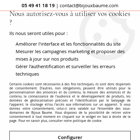
05 49 41 18 19
| contact@bijouxbaume.com
Nous autorisez-vous à utiliser vos cookies
?
0
Ils nous seront utiles pour :
Améliorer l'interface et les fonctionnalités du site
Boucle d'oreille or jaune femme
Mesurer les campagnes marketing et proposer des
mises à jour sur nos produits
Gérer l'authentification et surveiller les erreurs
techniques
Quoi de plus authentique qu’une paire de boucles d’oreilles
Certains cookies sont nécessaires à des fins techniques, ils sont donc dispensés
or jaune ?
de consentement. D'autres, non obligatoires, peuvent être utilisés pour la
personnalisation des annonces et du contenu, la mesure des annonces et du
L’or jaune est rayonnant, lumineux et d'une solidité à toute
contenu, la connaissance de l'audience et le développement de produits, les
épreuve. La boucle d’oreille or est donc parfaitement
données de géolocalisation précises et l'identification par le balayage de
l'appareil, le stockage et/ou l'accès aux informations sur un appareil. Si vous
adaptée pour être portée tous les jours. Elle s'adapte à
donnez votre consentement, celui-ci sera valable sur l’ensemble des sous-
Voir plus
domaines de Bijoux Baume. Vous disposez de la possibilité de retirer votre
merveille à l'été : plage ensoleillée, teint halé, cheveux bruns,
consentement à tout moment en cliquant sur le widget en bas à droite de la
page. Pour en savoir plus, consulter notre politique de cookie.
les boucles en or ressortiront d'autant plus et
impressionneront par leur brillance. Découvrez ici, nos
Accueil
BOUCLES D'OREILLES
Métal
boucles d’oreilles anciennes or jaune de luxe, déclinées en
Configurer