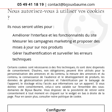
05 49 41 18 19
| contact@bijouxbaume.com
Nous autorisez-vous à utiliser vos cookies
?
0
Ils nous seront utiles pour :
Améliorer l'interface et les fonctionnalités du site
Pierres sur Papier
Mesurer les campagnes marketing et proposer des
mises à jour sur nos produits
Gérer l'authentification et surveiller les erreurs
techniques
Découvrez notre sélection de Pierres sur papier.
Certains cookies sont nécessaires à des fins techniques, ils sont donc dispensés
Diamant, Saphir, Rubis, Émeraude, Perle ou Pierre fine, des
de consentement. D'autres, non obligatoires, peuvent être utilisés pour la
personnalisation des annonces et du contenu, la mesure des annonces et du
gemmes de qualité sélectionnées et certifiées. Que vous
contenu, la connaissance de l'audience et le développement de produits, les
souhaitiez créer un bijou qui vous ressemble ou investir, il
données de géolocalisation précises et l'identification par le balayage de
l'appareil, le stockage et/ou l'accès aux informations sur un appareil. Si vous
peut être intéressant d'acquérir une pierre précieuse seule.
donnez votre consentement, celui-ci sera valable sur l’ensemble des sous-
Voir plus
domaines de Bijoux Baume. Vous disposez de la possibilité de retirer votre
consentement à tout moment en cliquant sur le widget en bas à droite de la
La Maison Baume bénéficie de 2 Gemmologues diplômées à
page. Pour en savoir plus, consulter notre politique de cookie.
même de vous proposer des gemmes d'intérêt, contrôlées et
vendues avec garanties et certificat.
Accueil
BIJOUX
Autres
Pierres sur Papier
Configurer