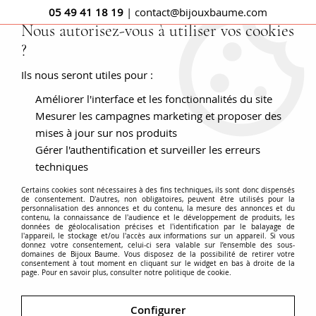
05 49 41 18 19
| contact@bijouxbaume.com
Nous autorisez-vous à utiliser vos cookies
?
0
Ils nous seront utiles pour :
Améliorer l'interface et les fonctionnalités du site
Bijoux printaniers : Bagues fleur et
Mesurer les campagnes marketing et proposer des
Bague marguerite - Bijoux anciens de
mises à jour sur nos produits
Gérer l'authentification et surveiller les erreurs
charme
techniques
Certains cookies sont nécessaires à des fins techniques, ils sont donc dispensés
de consentement. D'autres, non obligatoires, peuvent être utilisés pour la
personnalisation des annonces et du contenu, la mesure des annonces et du
contenu, la connaissance de l'audience et le développement de produits, les
L’arrivée du printemps rime avec de longues journées
données de géolocalisation précises et l'identification par le balayage de
l'appareil, le stockage et/ou l'accès aux informations sur un appareil. Si vous
ensoleillées, la floraison, mais aussi le grand retour des
donnez votre consentement, celui-ci sera valable sur l’ensemble des sous-
domaines de Bijoux Baume. Vous disposez de la possibilité de retirer votre
couleurs gaies et acidulées dans nos gardes robe. Toujours
consentement à tout moment en cliquant sur le widget en bas à droite de la
page. Pour en savoir plus, consulter notre politique de cookie.
au courant des dernières tendances, la Maison Baume
propose des bijoux printaniers pour accessoiriser vos robes
fleuries et toutes vos tenues de printemps. En or blanc ou or
Configurer