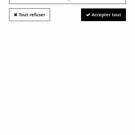
Tout refuser
Accepter tout
Information photos :
Malgré le soin apporté à nos photos, les pierres et métaux
sont très réfléchissants et certaines traces vues à l'écran ne
sont en réalité que des reflets.
N'hésitez pas à nous contacter pour en savoir plus.
Bague tank diamants rubis
calibrés
RÉF. :
15-296