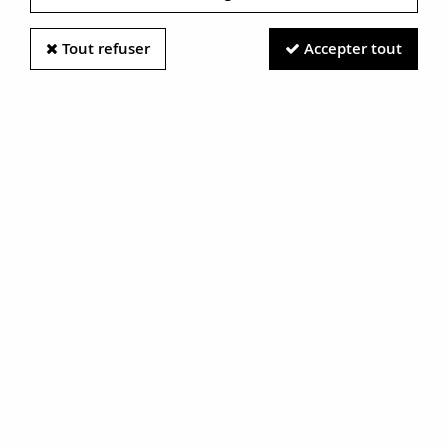
Tout refuser
Accepter tout
Information photos :
Malgré le soin apporté à nos photos, les pierres et métaux
sont très réfléchissants et certaines traces vues à l'écran ne
sont en réalité que des reflets.
N'hésitez pas à nous contacter pour en savoir plus.