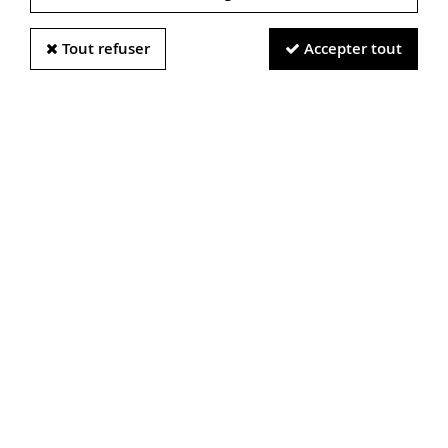
Tout refuser
Accepter tout
Information photos :
Malgré le soin apporté à nos photos, les pierres et métaux
sont très réfléchissants et certaines traces vues à l'écran ne
sont en réalité que des reflets.
N'hésitez pas à nous contacter pour en savoir plus.
Bague Saphirs et Emeraude
RÉF. :
12-171-6118780
BIJOU VENDU