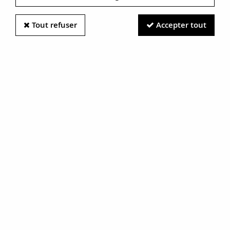
Tout refuser
Accepter tout
Information photos :
Malgré le soin apporté à nos photos, les pierres et métaux
sont très réfléchissants et certaines traces vues à l'écran ne
sont en réalité que des reflets.
N'hésitez pas à nous contacter pour en savoir plus.