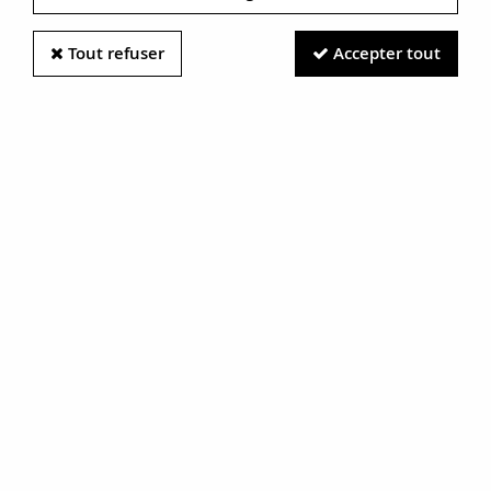
Tout refuser
Accepter tout
Information photos :
Malgré le soin apporté à nos photos, les pierres et métaux
sont très réfléchissants et certaines traces vues à l'écran ne
sont en réalité que des reflets.
N'hésitez pas à nous contacter pour en savoir plus.