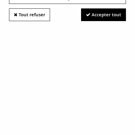
Tout refuser
Accepter tout
Information photos :
Malgré le soin apporté à nos photos, les pierres et métaux
sont très réfléchissants et certaines traces vues à l'écran ne
sont en réalité que des reflets.
N'hésitez pas à nous contacter pour en savoir plus.