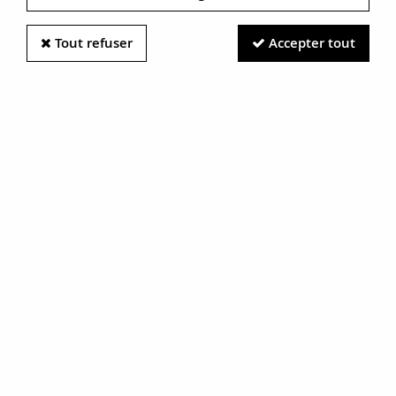
Tout refuser
Accepter tout
Information photos :
Malgré le soin apporté à nos photos, les pierres et métaux
sont très réfléchissants et certaines traces vues à l'écran ne
sont en réalité que des reflets.
N'hésitez pas à nous contacter pour en savoir plus.