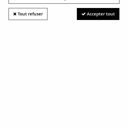
Tout refuser
Accepter tout
Information photos :
Malgré le soin apporté à nos photos, les pierres et métaux
sont très réfléchissants et certaines traces vues à l'écran ne
sont en réalité que des reflets.
N'hésitez pas à nous contacter pour en savoir plus.