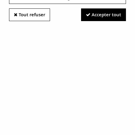
Tout refuser
Accepter tout
Information photos :
Malgré le soin apporté à nos photos, les pierres et métaux
sont très réfléchissants et certaines traces vues à l'écran ne
sont en réalité que des reflets.
N'hésitez pas à nous contacter pour en savoir plus.