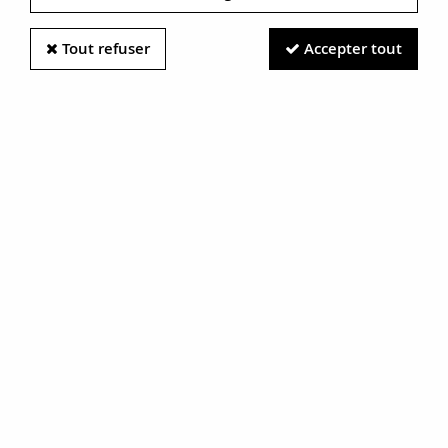
Tout refuser
Accepter tout
Information photos :
Malgré le soin apporté à nos photos, les pierres et métaux
sont très réfléchissants et certaines traces vues à l'écran ne
sont en réalité que des reflets.
N'hésitez pas à nous contacter pour en savoir plus.