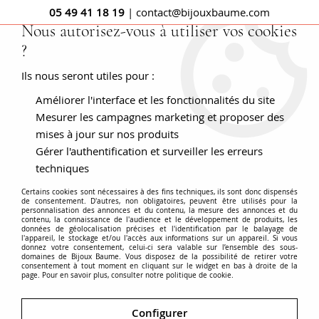
05 49 41 18 19
| contact@bijouxbaume.com
Nous autorisez-vous à utiliser vos cookies
?
0
Ils nous seront utiles pour :
Améliorer l'interface et les fonctionnalités du site
Accueil
PENDENTIFS
Pierre
Pendentif sans pierre
Médaille ancienne calice or jaune
Mesurer les campagnes marketing et proposer des
mises à jour sur nos produits
Gérer l'authentification et surveiller les erreurs
techniques
Certains cookies sont nécessaires à des fins techniques, ils sont donc dispensés
de consentement. D'autres, non obligatoires, peuvent être utilisés pour la
personnalisation des annonces et du contenu, la mesure des annonces et du
contenu, la connaissance de l'audience et le développement de produits, les
données de géolocalisation précises et l'identification par le balayage de
l'appareil, le stockage et/ou l'accès aux informations sur un appareil. Si vous
donnez votre consentement, celui-ci sera valable sur l’ensemble des sous-
domaines de Bijoux Baume. Vous disposez de la possibilité de retirer votre
consentement à tout moment en cliquant sur le widget en bas à droite de la
page. Pour en savoir plus, consulter notre politique de cookie.
Configurer